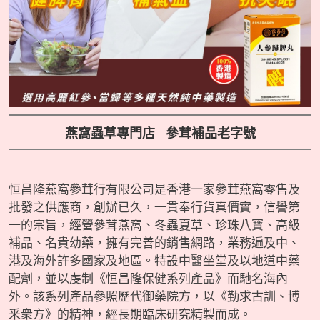
Pre
Nex
viou
t
s
燕窩蟲草專門店 參茸補品老字號
恒昌隆燕窩參茸行有限公司是香港一家參茸燕窩零售及
批發之供應商，創辦已久，一貫奉行貨真價實，信譽第
一的宗旨，經營參茸燕窩、冬蟲夏草、珍珠八寶、高級
補品、名貴幼藥，擁有完善的銷售網路，業務遍及中、
港及海外許多國家及地區。特設中醫坐堂及以地道中藥
配劑，並以虔制《恒昌隆保健系列產品》而馳名海內
外。該系列產品參照歷代御藥院方，以《勤求古訓、博
釆衆方》的精神，經長期臨床研究精製而成。