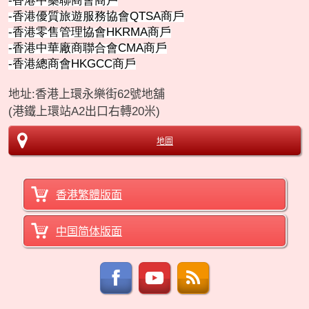
-
香港中藥聯商會商戶
-
香港優質旅遊服務協會
QTSA
商戶
-
香港零售管理協會
HKRMA
商戶
-
香港中華廠商聯合會
CMA
商
戶
-
香港總商會
HKGCC
商
戶
地址:
香港上環永樂街62號地舖
(港鐵上環站A2出口右轉20米)
地圖
香港繁體版面
中国简体版面