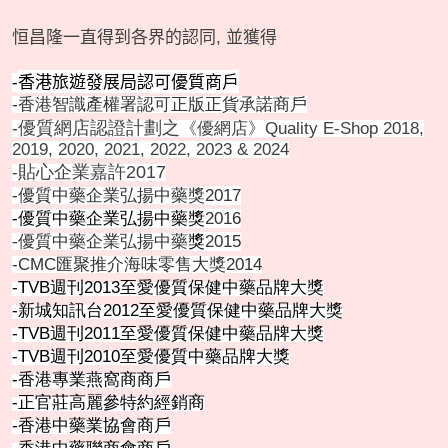
恒昌隆一直得到各界的認同, 並獲得
香港旅遊發展局認可優質商戶
-
-
香港智識產權署認可正版正貨承諾商戶
優質網店認證計劃之
-
《優網店》Quality E-Shop 2018,
2019,
2020, 2021, 2022, 2023 & 2024
貼心企業嘉許2017
-
-優質中藥企業弘揚中藥獎
2017
-優質中藥企業弘揚中藥
獎
2016
-優質中藥企業弘揚中藥
獎
2015
-CMC
匯
聚推介海味零售大獎
2014
-TVB
週刊
2013
至愛優質保健中藥品牌大獎
-
新城知訊台
2012
至愛優質保健中藥品牌大獎
-TVB
週刊
2011
至愛優質保健中藥品牌大獎
-TVB
週刊
2010
至愛優質中藥品牌大獎
-
香港專業燕窩商商戶
-
正官莊高麗參特約經銷商
-
香港中藥業協會商戶